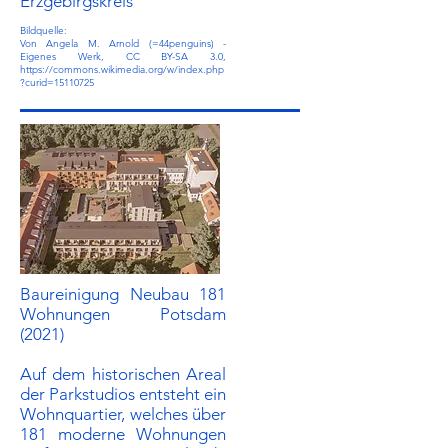
Erzgebirgskreis
Bildquelle:
Von Angela M. Arnold (=44penguins) -
Eigenes Werk, CC BY-SA 3.0,
https://commons.wikimedia.org/w/index.php
?curid=15110725
Baureinigung Neubau
181
Wohnungen Potsdam
(2021)
Auf dem historischen Areal
der Parkstudios entsteht ein
Wohnquartier, welches über
181 moderne Wohnungen